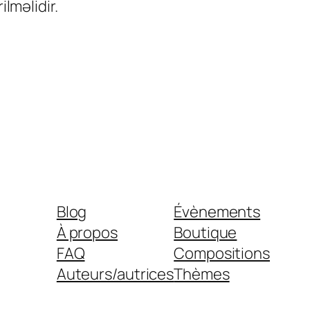
lməlidir.
Blog
Évènements
À propos
Boutique
FAQ
Compositions
Auteurs/autrices
Thèmes