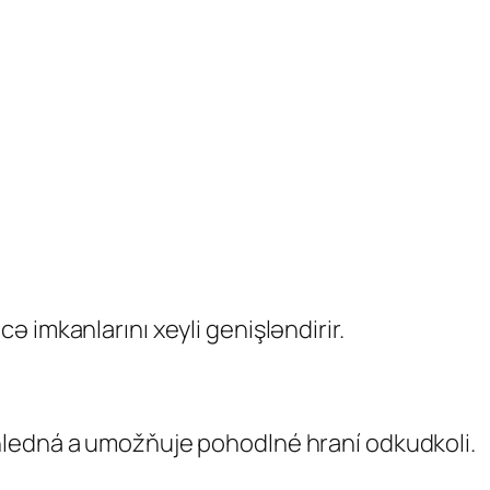
ə imkanlarını xeyli genişləndirir.
hledná a umožňuje pohodlné hraní odkudkoli.