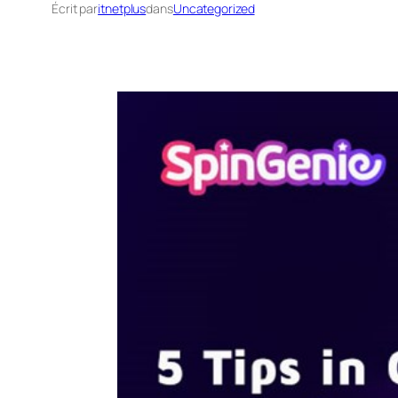
Écrit par
itnetplus
dans
Uncategorized