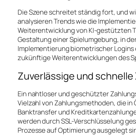
Die Szene schreitet ständig fort, und wi
analysieren Trends wie die Implementi
Weiterentwicklung von KI-gestützten T
Gestaltung einer Spielumgebung, in der
Implementierung biometrischer Logins 
zukünftige Weiterentwicklungen des Spi
Zuverlässige und schnelle
Ein nahtloser und geschützter Zahlungsv
Vielzahl von Zahlungsmethoden, die in 
Banktransfer und Kreditkartenzahlunge
werden durch SSL-Verschlüsselung gesc
Prozesse auf Optimierung ausgelegt si