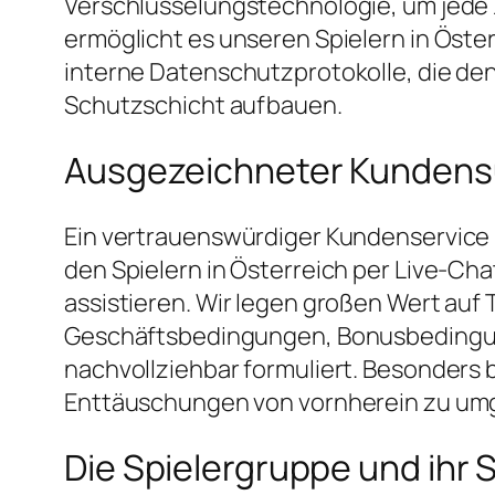
Verschlüsselungstechnologie, um jede
ermöglicht es unseren Spielern in Öste
interne Datenschutzprotokolle, die den
Schutzschicht aufbauen.
Ausgezeichneter Kundensu
Ein vertrauenswürdiger Kundenservice i
den Spielern in Österreich per Live-Ch
assistieren. Wir legen großen Wert au
Geschäftsbedingungen, Bonusbedingung
nachvollziehbar formuliert. Besonders
Enttäuschungen von vornherein zu umg
Die Spielergruppe und ihr 