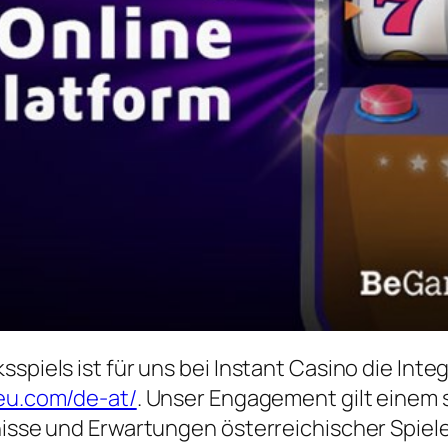
spiels ist für uns bei Instant Casino die Inte
.eu.com/de-at/
. Unser Engagement gilt einem 
nisse und Erwartungen österreichischer Spiele