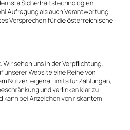
odernste Sicherheitstechnologien,
ohl Aufregung als auch Verantwortung
ses Versprechen für die österreichische
 Wir sehen uns in der Verpflichtung,
auf unserer Website eine Reihe von
em Nutzer, eigene Limits für Zahlungen,
beschränkung und verlinken klar zu
nd kann bei Anzeichen von riskantem