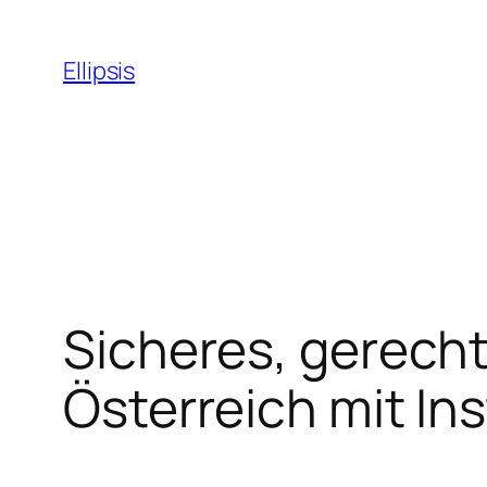
Aller
au
Ellipsis
contenu
Sicheres, gerech
Österreich mit In