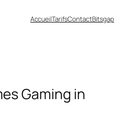
Accueil
Tarifs
Contact
Bitsgap
mes Gaming in