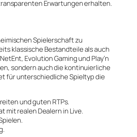
 transparenten Erwartungen erhalten.
heimischen Spielerschaft zu
eits klassische Bestandteile als auch
NetEnt, Evolution Gaming und Play’n
n, sondern auch die kontinuierliche
et für unterschiedliche Spieltyp die
reiten und guten RTPs.
 mit realen Dealern in Live.
Spielen.
g.