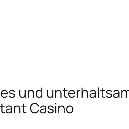
tes und unterhaltsa
stant Casino