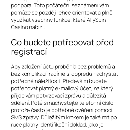
podpora. Toto počáteční seznámení vám
pomůže se později lehce orientovat a plně
využívat všechny funkce, které AllySpin
Casino nabízí.
Co budete potřebovat před
registrací
Aby založení účtu proběhla bez problémů a
bez komplikací, radíme si dopředu nachystat
potřebné náležitosti. Především budete
potřebovat platný e-mailový účet, na který
přijde vám potvrzovací zprávu a důležitá
sdělení. Poté si nachystejte telefonní číslo,
protože často je potřebné ověření pomocí
SMS zprávy. Důležitým krokem je také mít po
ruce platný identifikační doklad, jako je