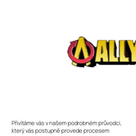
Přivítáme vás v našem podrobném průvodci,
který vás postupně provede procesem