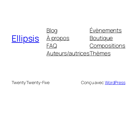
Blog
Évènements
Ellipsis
À propos
Boutique
FAQ
Compositions
Auteurs/autrices
Thèmes
Twenty Twenty-Five
Conçu avec
WordPress