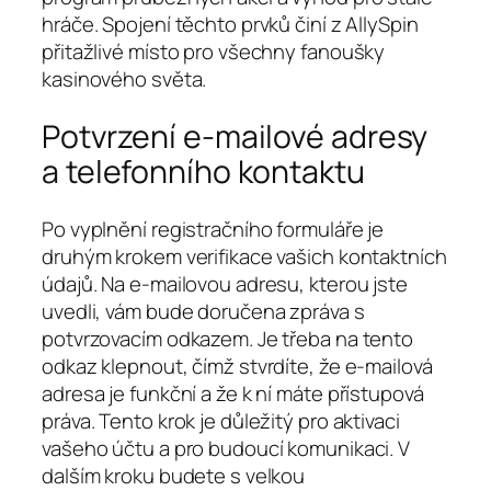
hráče. Spojení těchto prvků činí z AllySpin
přitažlivé místo pro všechny fanoušky
kasinového světa.
Potvrzení e-mailové adresy
a telefonního kontaktu
Po vyplnění registračního formuláře je
druhým krokem verifikace vašich kontaktních
údajů. Na e-mailovou adresu, kterou jste
uvedli, vám bude doručena zpráva s
potvrzovacím odkazem. Je třeba na tento
odkaz klepnout, čímž stvrdíte, že e-mailová
adresa je funkční a že k ní máte přístupová
práva. Tento krok je důležitý pro aktivaci
vašeho účtu a pro budoucí komunikaci. V
dalším kroku budete s velkou