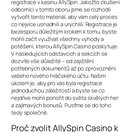
registrace v kasinu AllySpin. Jakožto zkušení
odborníci v tomto oboru jsme se rozhodli
vytvořit tento materiál, aby vám celý proces
co nejvíce usnadnili a urychlili. Registrace je
bezesporu důležitým krokem k tomu, byste
mohli začít využívat všechny výhody a
potěšení, kterou AllySpin Casino poskytuje.
V následujících odstavcích a sekcích se
dozvíte vše důležité – od zajištění
potřebných dokumentů až po zprovoznění
vašeho nového hráčského účtu. Naším
úkolem je, aby pro vás byla registrace
jednoduchou záležitostí a byste se co
nejdříve mohli ponořit do světa skvělých her
a zajímavých bonusů. Pusťme se do toho
tedy společně.
Proč zvolit AllySpin Casino k