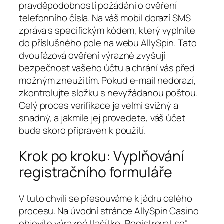
pravděpodobností požádáni o ověření
telefonního čísla. Na váš mobil dorazí SMS
zpráva s specifickým kódem, který vyplníte
do příslušného pole na webu AllySpin. Tato
dvoufázová ověření výrazně zvyšují
bezpečnost vašeho účtu a chrání vás před
možným zneužitím. Pokud e-mail nedorazí,
zkontrolujte složku s nevyžádanou poštou.
Celý proces verifikace je velmi svižný a
snadný, a jakmile jej provedete, váš účet
bude skoro připraven k použití.
Krok po kroku: Vyplňování
registračního formuláře
V tuto chvíli se přesouváme k jádru celého
procesu. Na úvodní stránce AllySpin Casino
objevíte výrazné tlačítko „Registrovat se“