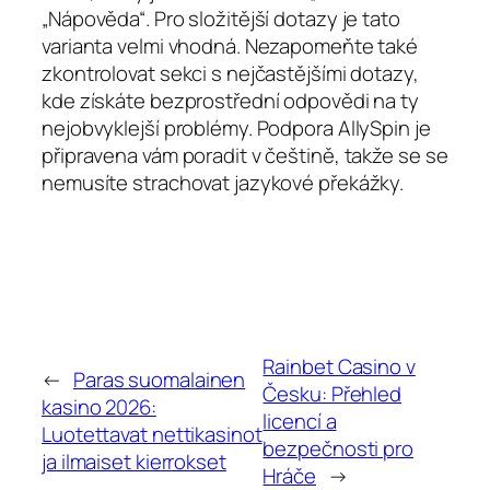
„Nápověda“. Pro složitější dotazy je tato
varianta velmi vhodná. Nezapomeňte také
zkontrolovat sekci s nejčastějšími dotazy,
kde získáte bezprostřední odpovědi na ty
nejobvyklejší problémy. Podpora AllySpin je
připravena vám poradit v češtině, takže se se
nemusíte strachovat jazykové překážky.
Rainbet Casino v
←
Paras suomalainen
Česku: Přehled
kasino 2026:
licencí a
Luotettavat nettikasinot
bezpečnosti pro
ja ilmaiset kierrokset
Hráče
→