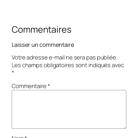
Commentaires
Laisser un commentaire
Votre adresse e-mail ne sera pas publiée.
Les champs obligatoires sont indiqués avec
*
Commentaire
*