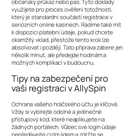
občanský průkaz nebo pas. Tyto doklady
využijete pro proces ověření totožnosti,
který je standardní součástí registrace v
seriózních online kasinech. Radíme také mít
k dispozici platební údaje, pokud chcete
okamžitý vklad, přestože tento krok lze
absolvovat i později. Tato připrava zabere jen
několik minut, ale předejde hodinám a
možných komplikací v budoucnu.
Tipy na zabezpečení pro
vaši registraci v AllySpin
Ochrana vašeho hráčského účtu je klíčové.
Vždy si vybírejte odolné a jedinečné
přístupový kód, které neaplikujete na
žádných portálech. Vůbec své login údaje
nepředávejte cizím lidem a zdržte se